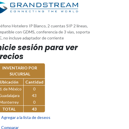
éfono Hotelero IP Blanco, 2 cuentas SIP 2 líneas,
mpatible con GDMS, conferencia de 3 vías, soporta
E, no incluye adaptador de corriente
nicie sesión para ver
recios
INVENTARIO POR
SUCURSAL
Ubicación
Cantidad
d. de México
0
Guadalajara
43
Monterrey
0
TOTAL
43
Agregar a la lista de deseos
Comparar