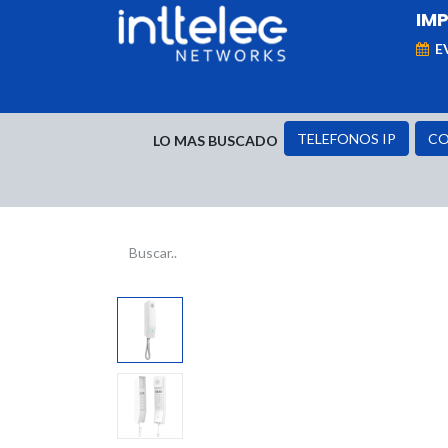
IM
E
MARCAS
Telefonía IP
Networking
D
TELEFONOS IP
CO
LO MAS BUSCADO