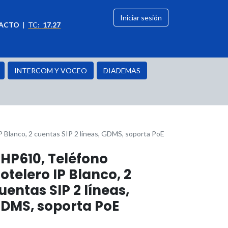
Iniciar sesión
ACTO
|
TC:
17.27
citación
OFERTAS
INTERCOM Y VOCEO
DIADEMAS
 Blanco, 2 cuentas SIP 2 líneas, GDMS, soporta PoE
HP610, Teléfono
otelero IP Blanco, 2
uentas SIP 2 líneas,
DMS, soporta PoE