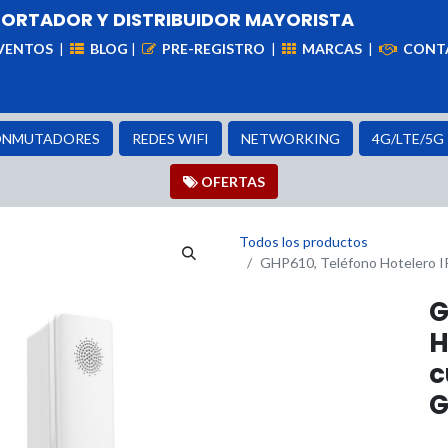
PORTADOR Y DISTRIBUIDOR MAYORISTA
VENTOS
|
BLOG
|
PRE-REGISTRO
|
MARCAS
|
CONT
iademas
Cableado
VIdeovigilancia
Enlaces
Capa
NMUTADORES
REDES WIFI
NETWORKING
4G/LTE/5G
OFER​​​​TAS
Todos los productos
GHP610, Teléfono Hotelero IP
G
H
c
G