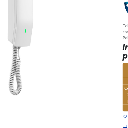
Tel
co
Po
I
p
C