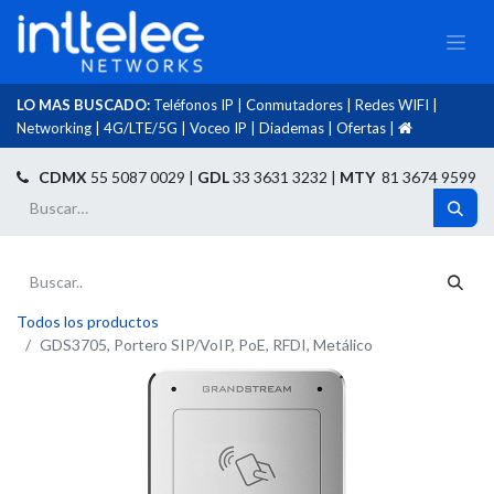
LO MAS BUSCADO:
Teléfonos IP
|
Conmutadores
|
Redes WIFI
|
Networking
|
4G/LTE/5G
|
Voceo IP
|
Diademas
|
Ofertas
|​
​
CDMX
55 5087 0029 |
GDL
33 3631 3232 |
MTY
81 3674 9599
Todos los productos
GDS3705, Portero SIP/VoIP, PoE, RFDI, Metálico