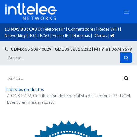
LO MAS BUSCADO:
Teléfonos IP
|
Conmutadores
|
Redes WIFI
|
Networking
|
4G/LTE/5G
|
Voceo IP
|
Diademas
|
Ofertas
|​
​
CDMX
55 5087 0029 |
GDL
33 3631 3232 |
MTY
81 3674 9599
Todos los productos
GCS-UCM, Certificación de Especialista de Telefonía IP - UCM.
Evento en línea sin costo