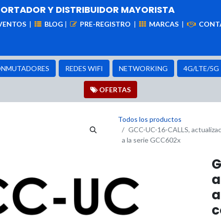
PORTADOR Y DISTRIBUIDOR MAYORISTA
VENTOS
|
BLOG
|
PRE-REGISTRO
|
MARCAS
|
CONT
iademas
Cableado
VIdeovigilancia
Enlaces
Capa
NMUTADORES
REDES WIFI
NETWORKING
4G/LTE/5G
OFER​​​​TAS
Todos los productos
GCC-UC-16-CALLS, actualizaci
a la serie GCC602x
G
a
a
c