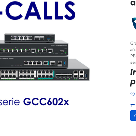
a
Gr
aña
PBX
se
I
p