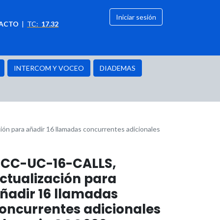
Iniciar sesión
ACTO
|
TC:
17.32
citación
OFERTAS
INTERCOM Y VOCEO
DIADEMAS
ón para añadir 16 llamadas concurrentes adicionales
CC-UC-16-CALLS,
ctualización para
ñadir 16 llamadas
oncurrentes adicionales