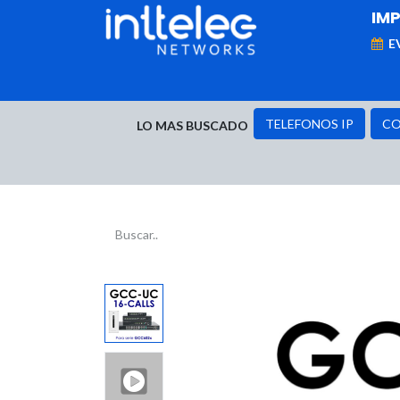
IM
E
MARCAS
Telefonía IP
Networking
D
TELEFONOS IP
CO
LO MAS BUSCADO