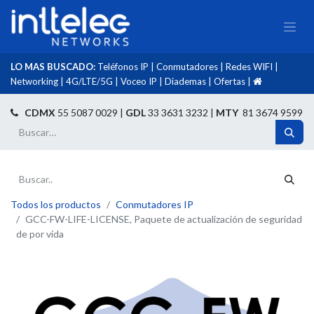
LO MAS BUSCADO:
Teléfonos IP
|
Conmutadores
|
Redes WIFI
|
Networking
|
4G/LTE/5G
|
Voceo IP
|
Diademas
|
Ofertas
|​
​
CDMX
55 5087 0029 |
GDL
33 3631 3232 |
MTY
81 3674 9599
Todos los productos
Conmutadores IP
GCC-FW-LIFE-LICENSE, Paquete de actualización de seguridad
de por vida