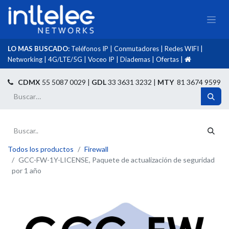
LO MAS BUSCADO:
Teléfonos IP
|
Conmutadores
|
Redes WIFI
|
Networking
|
4G/LTE/5G
|
Voceo IP
|
Diademas
|
Ofertas
|​
​
CDMX
55 5087 0029 |
GDL
33 3631 3232 |
MTY
81 3674 9599
Todos los productos
Firewall
GCC-FW-1Y-LICENSE, Paquete de actualización de seguridad
por 1 año