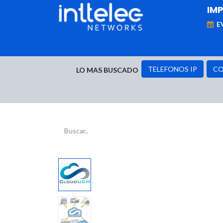
IM
E
MARCAS
Telefonía IP
Networking
D
TELEFONOS IP
CO
LO MAS BUSCADO