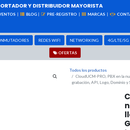
PORTADOR Y DISTRIBUIDOR MAYORISTA
VENTOS
|
BLOG
|
PRE-REGISTRO
|
MARCAS
|
CONT
iademas
Cableado
VIdeovigilancia
Enlaces
Capa
NMUTADORES
REDES WIFI
NETWORKING
4G/LTE/5G
OFER​​​​TAS
Todos los productos
CloudUCM-PRO, PBX en la nube
grabación, API, Logo, Dominio y
C
n
l
G