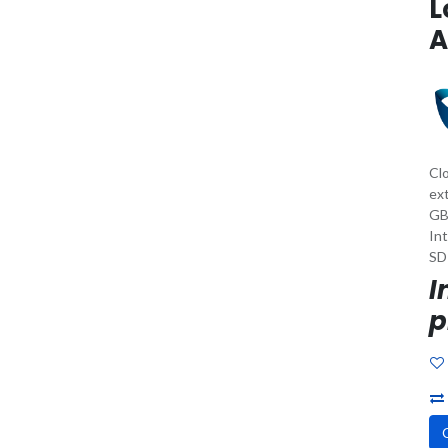
L
A
Cl
ex
GB
In
SD
I
p