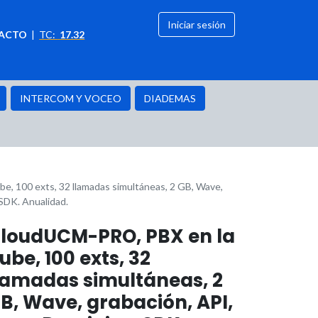
Iniciar sesión
ACTO
|
TC:
17.32
citación
OFERTAS
INTERCOM Y VOCEO
DIADEMAS
, 100 exts, 32 llamadas simultáneas, 2 GB, Wave,
 SDK. Anualidad.
loudUCM-PRO, PBX en la
ube, 100 exts, 32
lamadas simultáneas, 2
B, Wave, grabación, API,