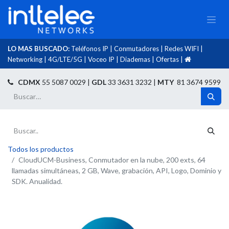
LO MAS BUSCADO:
Teléfonos IP
|
Conmutadores
|
Redes WIFI
|
Networking
|
4G/LTE/5G
|
Voceo IP
|
Diademas
|
Ofertas
|​
​
CDMX
55 5087 0029 |
GDL
33 3631 3232 |
MTY
81 3674 9599
Todos los productos
CloudUCM-Business, Conmutador en la nube, 200 exts, 64
llamadas simultáneas, 2 GB, Wave, grabación, API, Logo, Dominio y
SDK. Anualidad.