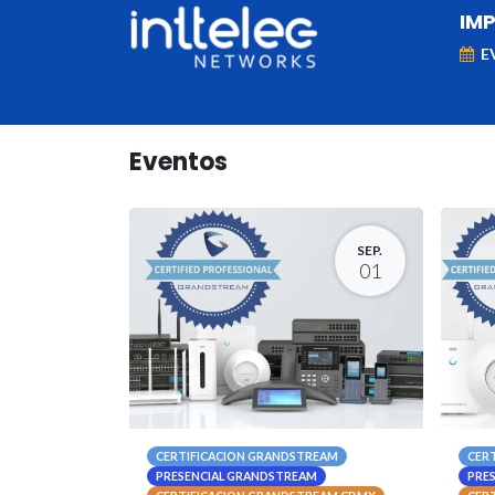
IM
E
MARCAS
Telefonía IP
Networking
D
Eventos
SEP.
01
CERTIFICACION GRANDSTREAM
CER
PRESENCIAL GRANDSTREAM
PRE