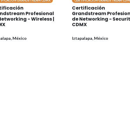
TIFICACION GRANDSTREAM CDMX
CERTIFICACION GRANDSTREAM CD
tificación
Certificación
ndstream Profesional
Grandstream Profesion
Networking - Wireless |
de Networking - Securit
MX
CDMX
palapa
,
México
Iztapalapa
,
México