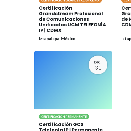
CERTIFICACION GRANDSTREAM CDMX
CER
Certificación
Cer
Grandstream Profesional
Gra
de Comunicaciones
de 
Unificadas UCM TELEFONÍA
CD
IP | CDMX
Iztapalapa
,
México
Izta
DIC.
31
CERTIFICACIÓN PERMANENTE
Certificación GCS
Telefonía IP | Permanente