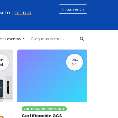
Iniciar sesión
ACTO
|
TC:
17.27
citación
OFERTAS
imos eventos
EP.
DIC.
04
31
CERTIFICACIÓN PERMANENTE
Certificación GCS