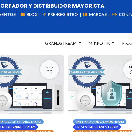
PORTADOR Y DISTRIBUIDOR MAYORISTA
VENTOS
|
BLOG
|
PRE-REGISTRO
|
MARCAS
|
CONT
iademas
Cableado
VIdeovigilancia
Enlaces
Capa
GRANDSTREAM
MIKROTIK
Próx
SEP.
S
03
TIFICACION GRANDSTREAM
CERTIFICACION GRANDSTREAM
SENCIAL GRANDSTREAM
PRESENCIAL GRANDSTREAM