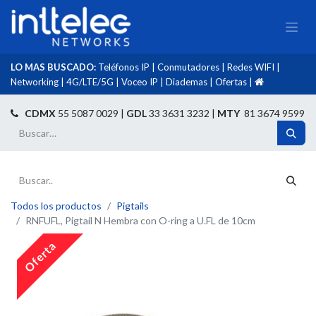
LO MAS BUSCADO:
Teléfonos IP
|
Conmutadores
|
Redes WIFI
|
Networking
|
4G/LTE/5G
|
Voceo IP
|
Diademas
|
Ofertas
|​
​
CDMX
55 5087 0029 |
GDL
33 3631 3232 |
MTY
81 3674 9599
Todos los productos
Pigtails
RNFUFL, Pigtail N Hembra con O-ring a U.FL de 10cm
Oferta