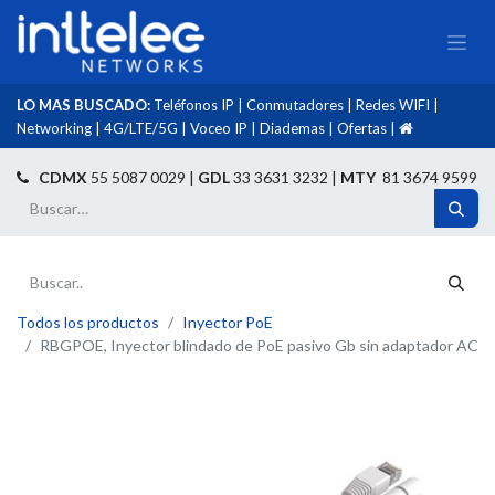
LO MAS BUSCADO:
Teléfonos IP
|
Conmutadores
|
Redes WIFI
|
Networking
|
4G/LTE/5G
|
Voceo IP
|
Diademas
|
Ofertas
|​
​
CDMX
55 5087 0029 |
GDL
33 3631 3232 |
MTY
81 3674 9599
Todos los productos
Inyector PoE
RBGPOE, Inyector blindado de PoE pasivo Gb sin adaptador AC