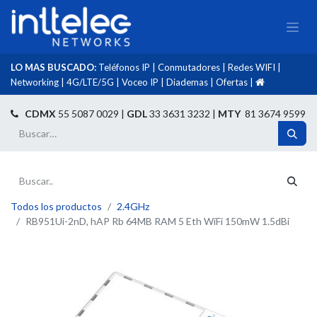
LO MAS BUSCADO:
Teléfonos IP
|
Conmutadores
|
Redes WIFI
|
Networking
|
4G/LTE/5G
|
Voceo IP
|
Diademas
|
Ofertas
|​
​
CDMX
55 5087 0029 |
GDL
33 3631 3232 |
MTY
81 3674 9599
Todos los productos
2.4GHz
RB951Ui-2nD, hAP Rb 64MB RAM 5 Eth WiFi 150mW 1.5dBi