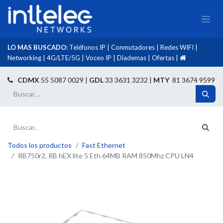
LO MAS BUSCADO:
Teléfonos IP
|
Conmutadores
|
Redes WIFI
|
Networking
|
4G/LTE/5G
|
Voceo IP
|
Diademas
|
Ofertas
|​
​
CDMX
55 5087 0029 |
GDL
33 3631 3232 |
MTY
81 3674 9599
Todos los productos
Fast Ethernet
RB750r2, RB hEX lite 5 Eth 64MB RAM 850Mhz CPU LN4