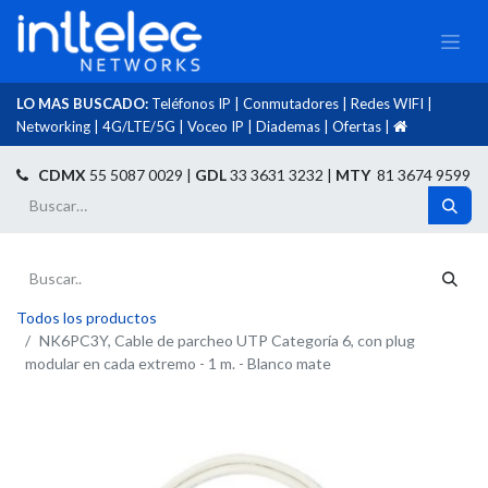
LO MAS BUSCADO:
Teléfonos IP
|
Conmutadores
|
Redes WIFI
|
Networking
|
4G/LTE/5G
|
Voceo IP
|
Diademas
|
Ofertas
|​
​
CDMX
55 5087 0029 |
GDL
33 3631 3232 |
MTY
81 3674 9599
Todos los productos
NK6PC3Y, Cable de parcheo UTP Categoría 6, con plug
modular en cada extremo - 1 m. - Blanco mate