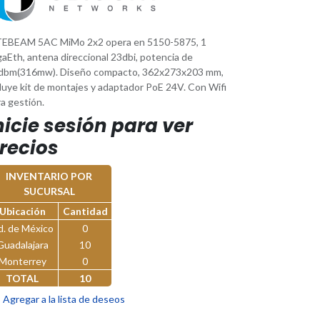
TEBEAM 5AC MiMo 2x2 opera en 5150-5875, 1
aEth, antena direccional 23dbi, potencia de
dbm(316mw). Diseño compacto, 362x273x203 mm,
cluye kit de montajes y adaptador PoE 24V. Con Wifi
a gestión.
nicie sesión para ver
recios
INVENTARIO POR
SUCURSAL
Ubicación
Cantidad
d. de México
0
Guadalajara
10
Monterrey
0
TOTAL
10
Agregar a la lista de deseos