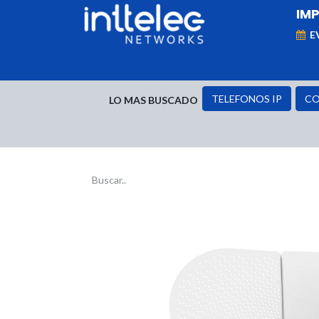
IM
E
MARCAS
Telefonía IP
Networking
D
TELEFONOS IP
CO
LO MAS BUSCADO