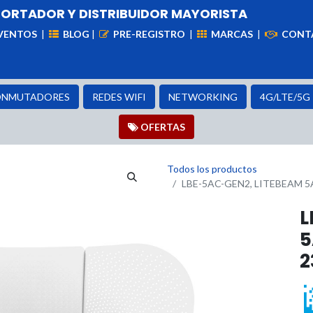
PORTADOR Y DISTRIBUIDOR MAYORISTA
VENTOS
|
BLOG
|
PRE-REGISTRO
|
MARCAS
|
CONT
iademas
Cableado
VIdeovigilancia
Enlaces
Capa
NMUTADORES
REDES WIFI
NETWORKING
4G/LTE/5G
OFER​​​​TAS
Todos los productos
LBE-5AC-GEN2, LITEBEAM 5AC
L
5
2