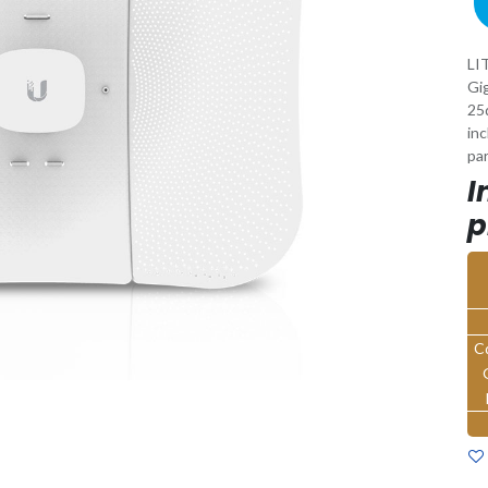
LI
Gig
25
in
par
I
p
C