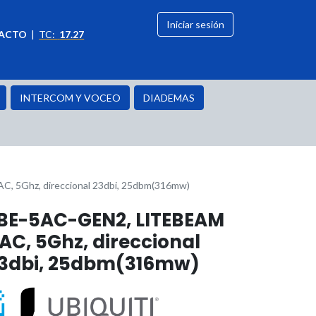
Iniciar sesión
ACTO
|
TC:
17.27
citación
OFERTAS
INTERCOM Y VOCEO
DIADEMAS
, 5Ghz, direccional 23dbi, 25dbm(316mw)
BE-5AC-GEN2, LITEBEAM
AC, 5Ghz, direccional
3dbi, 25dbm(316mw)