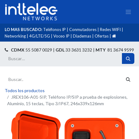
LO MAS BUSCADO:
Teléfonos IP
|
Conmutadores
|
Redes WIFI
|
Networking
|
4G/LTE/5G
|
Voceo IP
|
Diademas
|
Ofertas
|​
​
CDMX
55 5087 0029 |
GDL
33 3631 3232 |
MTY
81 3674 9599
Todos los productos
JREX106-A01-SIP, Teléfono IP/SIP a prueba de explosiones,
Aluminio, 15 teclas, Tipo 3/IP67, 246x339x126mm