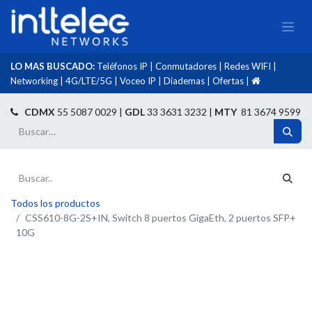
LO MAS BUSCADO:
Teléfonos IP
|
Conmutadores
|
Redes WIFI
|
Networking
|
4G/LTE/5G
|
Voceo IP
|
Diademas
|
Ofertas
|​
​
CDMX
55 5087 0029 |
GDL
33 3631 3232 |
MTY
81 3674 9599
Todos los productos
CSS610-8G-2S+IN, Switch 8 puertos GigaEth, 2 puertos SFP+
10G