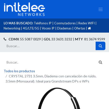
LO MAS BUSCADO:
Teléfonos IP
|
Conmutadores
|
Redes WIFI
|
Networking
|
4G/LTE/5G
|
Voceo IP
|
Diademas
|
Ofertas
|​
​
CDMX
55 5087 0029 |
GDL
33 3631 3232 |
MTY
81 3674 9599
Todos los productos
CRYSTAL 2731 3.5mm, Diadema con cancelación de ruido,
3.5mm (Monoaural). Ideal para Grandstream DPs o WPs