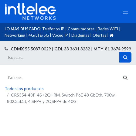
LO MAS BUSCADO:
Teléfonos IP
|
Conmutadores
|
Redes WIFI
|
Networking
|
4G/LTE/5G
|
Voceo IP
|
Diademas
|
Ofertas
|​
​
CDMX
55 5087 0029 |
GDL
33 3631 3232 |
MTY
81 3674 9599
Todos los productos
CRS354-48P-4S+2Q+RM, Switch PoE 48 GbEth, 700w,
802.3af/at, 4 SFP+ y 2QSFP+ de 40G