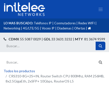
LO MAS BUSCADO:
Teléfonos IP
|
Conmutadores
|
Redes WIFI
|
Networking
|
4G/LTE/5G
|
Voceo IP
|
Diademas
|
Ofertas
|​
​
CDMX
55 5087 0029 |
GDL
33 3631 3232 |
MTY
81 3674 9599
Todos los productos
CRS310-8G+2S+IN, Router Switch CPU 800Mhz, RAM 256MB,
8x2.5GigaEth, 2xSFP+ 10Gbps, RouterOS L5