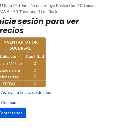
U Para Distribución de Energía Básico Con 10 Tomas
MA 5-15R Traseras, 1U de Rack
nicie sesión para ver
recios
INVENTARIO POR
SUCURSAL
Ubicación
Cantidad
d. de México
0
Guadalajara
0
Monterrey
0
TOTAL
0
Agregar a la lista de deseos
Comparar
Contáctenos