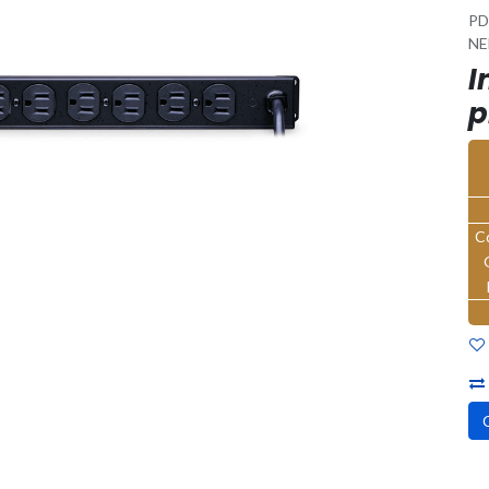
PD
NE
I
p
C