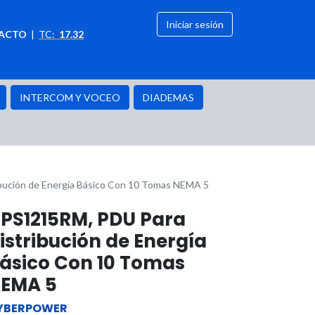
Iniciar sesión
ACTO
|
TC:
17.32
citación
OFERTAS
INTERCOM Y VOCEO
DIADEMAS
ución de Energía Básico Con 10 Tomas NEMA 5
PS1215RM, PDU Para
istribución de Energía
ásico Con 10 Tomas
EMA 5
YBERPOWER