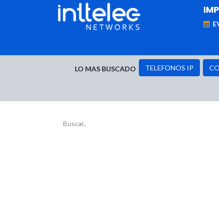
IM
E
MARCAS
Telefonía IP
Networking
D
TELEFONOS IP
CO
LO MAS BUSCADO