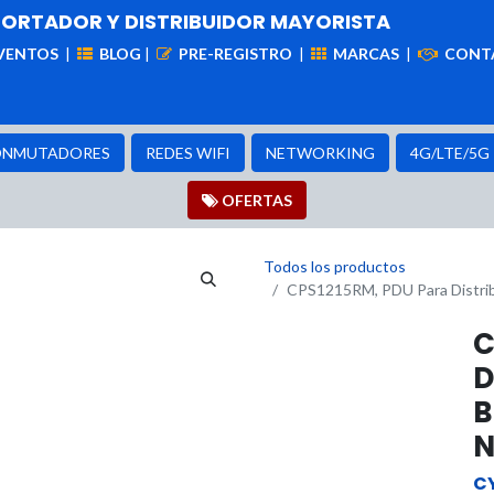
PORTADOR Y DISTRIBUIDOR MAYORISTA
VENTOS
|
BLOG
|
PRE-REGISTRO
|
MARCAS
|
CONT
iademas
Cableado
VIdeovigilancia
Enlaces
Capa
NMUTADORES
REDES WIFI
NETWORKING
4G/LTE/5G
OFER​​​​TAS
Todos los productos
CPS1215RM, PDU Para Distrib
C
D
B
N
C