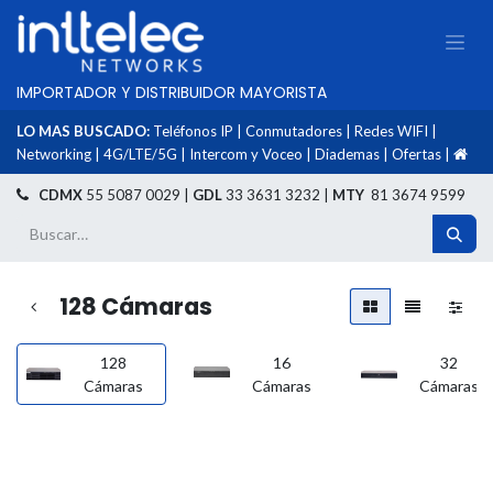
IMPORTADOR Y DISTRIBUIDOR MAYORISTA
LO MAS BUSCADO:
Teléfonos IP
|
Conmutadores
|
Redes WIFI
|
Networking
|
4G/LTE/5G
|
Intercom y Voceo
|
Diademas
|
Ofertas
|
​
CDMX
55 5087 0029 |
GDL
33 3631 3232 |
MTY
81 3674 9599
128 Cámaras
128
16
32
Cámaras
Cámaras
Cámaras