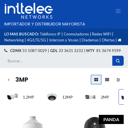
IMPORTADOR Y DISTRIBUIDOR MAYORISTA
LO MAS BUSCADO:
Teléfonos IP
|
Conmutadores
|
Redes WIFI
|
Networking
|
4G/LTE/5G
|
Intercom y Voceo
|
Diademas
|
Ofertas
|
​
CDMX
55 5087 0029 |
GDL
33 3631 3232 |
MTY
81 3674 9599
3MP
1.2MP
12MP
2MP
PANDA