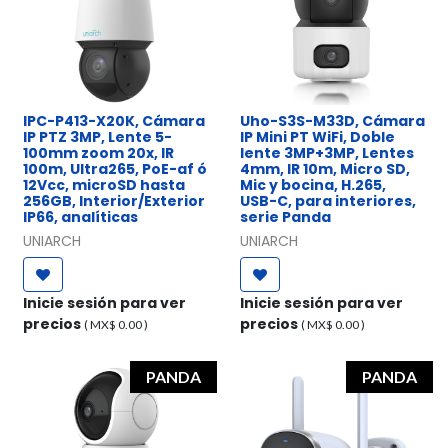
IPC-P413-X20K, Cámara
Uho-S3S-M33D, Cámara
IP PTZ 3MP, Lente 5-
IP Mini PT WiFi, Doble
100mm zoom 20x, IR
lente 3MP+3MP, Lentes
100m, Ultra265, PoE-af ó
4mm, IR 10m, Micro SD,
12Vcc, microSD hasta
Mic y bocina, H.265,
256GB, Interior/Exterior
USB-C, para interiores,
IP66, analíticas
serie Panda
UNIARCH
UNIARCH
Inicie sesión para ver
Inicie sesión para ver
precios
precios
( MX$
0.00
)
( MX$
0.00
)
PANDA
PANDA