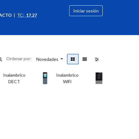
Iniciar sesión
ACTO
|
TC:
17.27
citación
OFERTAS
Ordenar por:
Novedades
Inalambrico
Inalambrico
Botoneras
DECT
WiFi