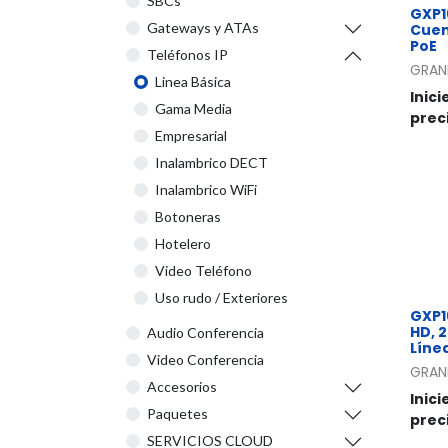
SBCs
GXP16
Gateways y ATAs
Cuent
PoE
Teléfonos IP
GRAN
Linea Básica
Inici
Gama Media
prec
Empresarial
Inalambrico DECT
Inalambrico WiFi
Botoneras
Hotelero
Video Teléfono
Uso rudo / Exteriores
GXP1
HD, 2
Audio Conferencia
Líne
Video Conferencia
GRAN
Accesorios
Inici
Paquetes
prec
SERVICIOS CLOUD