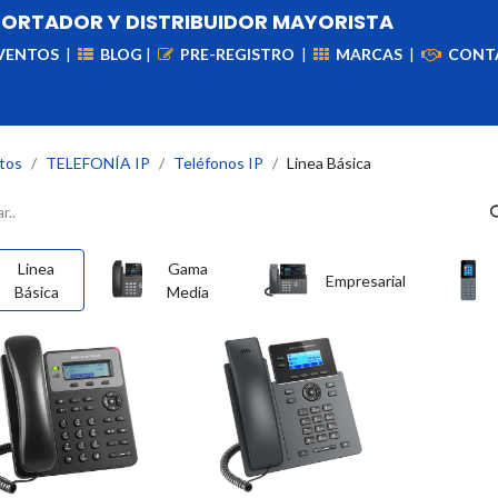
PORTADOR Y DISTRIBUIDOR MAYORISTA
VENTOS
|
BLOG
|
PRE-REGISTRO
|
MARCAS
|
CONT
iademas
Cableado
VIdeovigilancia
Enlaces
Capa
tos
TELEFONÍA IP
Teléfonos IP
Linea Básica
Linea
Gama
Empresarial
Básica
Media