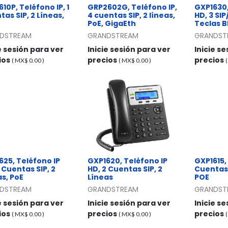
10P, Teléfono IP, 1
GRP2602G, Teléfono IP,
GXP1630,
as SIP, 2 Líneas,
4 cuentas SIP, 2 líneas,
HD, 3 SIP
PoE, GigaEth
Teclas B
DSTREAM
GRANDSTREAM
GRANDST
e sesión para ver
Inicie sesión para ver
Inicie s
ios
precios
precios
( MX$
0.00
)
( MX$
0.00
)
625, Teléfono IP
GXP1620, Teléfono IP
GXP1615, 
 Cuentas SIP, 2
HD, 2 Cuentas SIP, 2
Cuentas 
as, PoE
Líneas
POE
DSTREAM
GRANDSTREAM
GRANDST
e sesión para ver
Inicie sesión para ver
Inicie s
ios
precios
precios
( MX$
0.00
)
( MX$
0.00
)