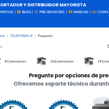
PORTADOR Y DISTRIBUIDOR MAYORISTA
VENTOS
|
BLOG
|
PRE-REGISTRO
|
MARCAS
|
CONT
iademas
Cableado
VIdeovigilancia
Enlaces
Capa
tos
TELEFONÍA IP
Paquetes
8 Extensiones
16 Extensiones
24 Ext
Pregunte por opciones de pr
Ofrecemos soporte técnico durant