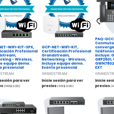
PAQ-GCC-
Conmuta
ET-WIFI-KIT-SPX,
GCP-NET-WIFI-KIT,
convergen
ficación Profesional
Certificación Profesional
teléfonos 
stream,
Grandstream,
incluye: 
rking - Wireless,
Networking - Wireless,
GRP2601,
ye equipo demo.
Incluye equipo demo.
GWN7802
o presencial
Evento presencial
EXT
STREAM
GRANDSTREAM
GRANDSTR
 sesión para ver
Inicie sesión para ver
Inicie se
os
precios
precios
( MX$
0.00
)
( MX$
0.00
)
(