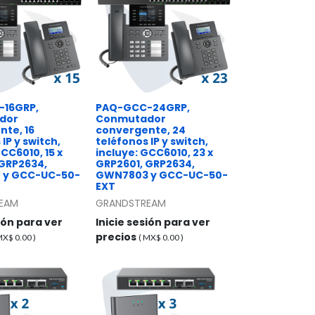
16GRP,
PAQ-GCC-24GRP,
dor
Conmutador
te, 16
convergente, 24
IP y switch,
teléfonos IP y switch,
GCC6010, 15 x
incluye: GCC6010, 23 x
 GRP2634,
GRP2601, GRP2634,
 y GCC-UC-50-
GWN7803 y GCC-UC-50-
EXT
EAM
GRANDSTREAM
sión para ver
Inicie sesión para ver
precios
 MX$
0.00
)
( MX$
0.00
)