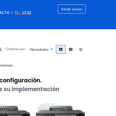
Iniciar sesión
ACTO
|
TC:
17.32
citación
OFERTAS
Ordenar por:
Novedades
ensiones
econfiguración.
e su implementación