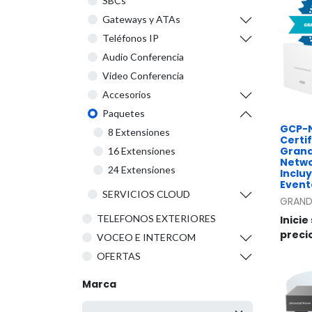
SBCs
Gateways y ATAs
Teléfonos IP
Audio Conferencia
Video Conferencia
Accesorios
Paquetes
GCP-N
8 Extensiones
Certi
Grand
16 Extensiones
Netwo
24 Extensiones
Inclu
Event
SERVICIOS CLOUD
GRAND
TELEFONOS EXTERIORES
Inicie
preci
VOCEO E INTERCOM
OFERTAS
Marca