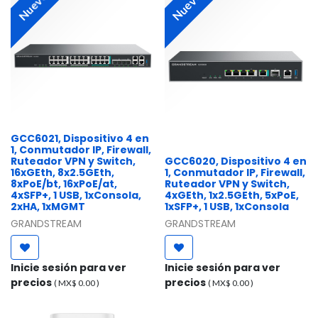
Nuevo
Nuevo
GCC6021, Dispositivo 4 en
1, Conmutador IP, Firewall,
Ruteador VPN y Switch,
GCC6020, Dispositivo 4 en
16xGEth, 8x2.5GEth,
1, Conmutador IP, Firewall,
8xPoE/bt, 16xPoE/at,
Ruteador VPN y Switch,
4xSFP+, 1 USB, 1xConsola,
4xGEth, 1x2.5GEth, 5xPoE,
2xHA, 1xMGMT
1xSFP+, 1 USB, 1xConsola
GRANDSTREAM
GRANDSTREAM
Inicie sesión para ver
Inicie sesión para ver
precios
precios
( MX$
0.00
)
( MX$
0.00
)