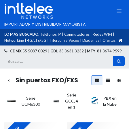
IMPORTADOR Y DISTRIBUIDOR MAYORISTA
LO MAS BUSCADO:
Teléfonos IP
|
Conmutadores
|
Redes WIFI
|
Networking
|
4G/LTE/5G
|
Intercom y Voceo
|
Diademas
|
Ofertas
|
​
CDMX
55 5087 0029 |
GDL
33 3631 3232 |
MTY
81 3674 9599
Sin puertos FXO/FXS
Serie
Serie
PBX en
GCC, 4
UCM6300
la Nube
en 1