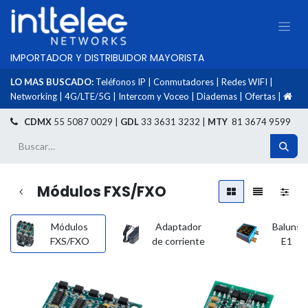
IMPORTADOR Y DISTRIBUIDOR MAYORISTA
LO MAS BUSCADO:
Teléfonos IP
|
Conmutadores
|
Redes WIFI
|
Networking
|
4G/LTE/5G
|
Intercom y Voceo
|
Diademas
|
Ofertas
|
​
CDMX
55 5087 0029 |
GDL
33 3631 3232 |
MTY
81 3674 9599
Módulos FXS/FXO
Módulos
Adaptador
Baluns
FXS/FXO
de corriente
E1