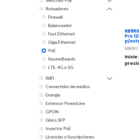
Switches PoE
Ruteadores
Firewall
Balanceador
RB960
Fast Ethernet
Pro 1
p/ext
Giga Ethernet
MIKRO
PoE
Inicie
RouterBoards
preci
LTE, 4G o 5G
WiFi
Convertidor de medios
Energia
Extensor PowerLine
GPON
Gbics SFP
Inyector PoE
Licencias y Suscripciones