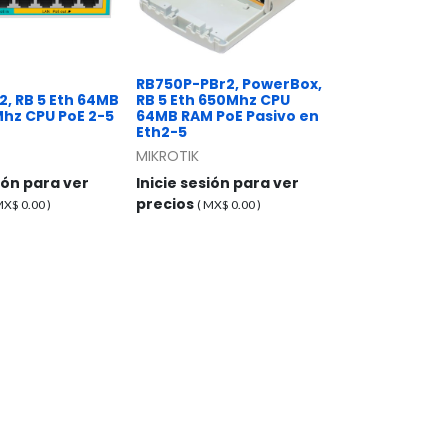
RB750P-PBr2, PowerBox,
, RB 5 Eth 64MB
RB 5 Eth 650Mhz CPU
hz CPU PoE 2-5
64MB RAM PoE Pasivo en
Eth2-5
MIKROTIK
sión para ver
Inicie sesión para ver
precios
 MX$
0.00
)
( MX$
0.00
)