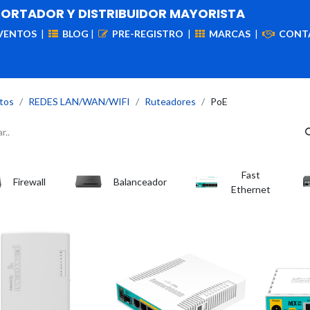
PORTADOR Y DISTRIBUIDOR MAYORISTA
VENTOS
|
BLOG
|
PRE-REGISTRO
|
MARCAS
|
CONT
iademas
Cableado
VIdeovigilancia
Enlaces
Capa
tos
REDES LAN/WAN/WIFI
Ruteadores
PoE
Fast
Firewall
Balanceador
Ethernet