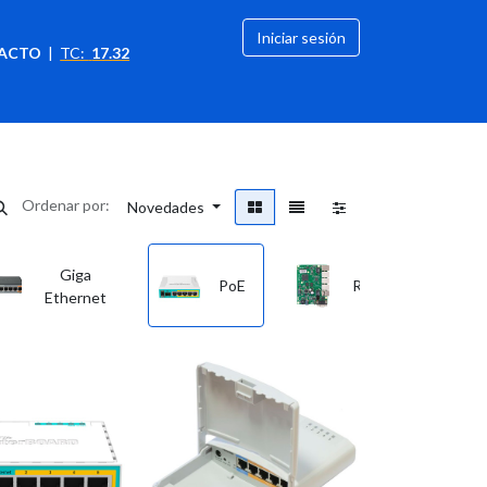
Iniciar sesión
ACTO
|
TC:
17.32
citación
OFERTAS
Ordenar por:
Novedades
Giga
PoE
RouterBoards
Ethernet