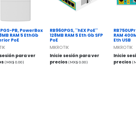
PGS-PB, PowerBox
RB960PGS, ''hEX PoE''
RB750UPr2
28MB RAM 5 EthGb
128MB RAM 5 Eth Gb SFP
RAM 400M
erior PoE
PoE
Eth USB
TIK
MIKROTIK
MIKROTIK
 sesión para ver
Inicie sesión para ver
Inicie se
os
precios
precios
( MX$
0.00
)
( MX$
0.00
)
(