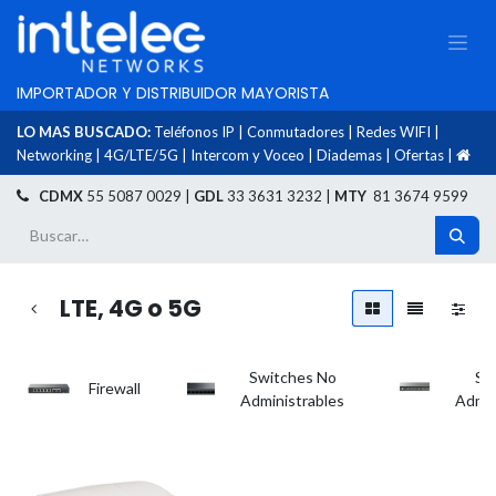
IMPORTADOR Y DISTRIBUIDOR MAYORISTA
LO MAS BUSCADO:
Teléfonos IP
|
Conmutadores
|
Redes WIFI
|
Networking
|
4G/LTE/5G
|
Intercom y Voceo
|
Diademas
|
Ofertas
|
​
CDMX
55 5087 0029 |
GDL
33 3631 3232 |
MTY
81 3674 9599
LTE, 4G o 5G
Switches No
Sw
Firewall
Administrables
Admin