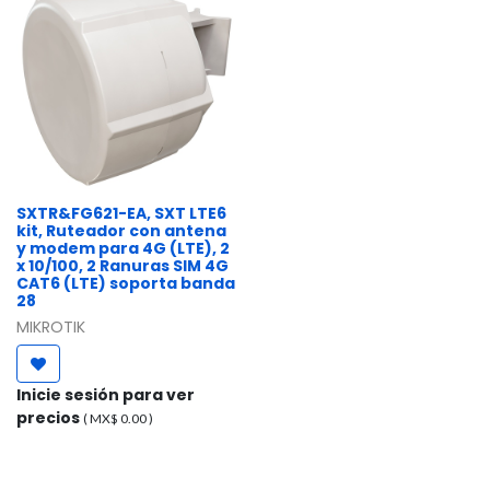
SXTR&FG621-EA, SXT LTE6
kit, Ruteador con antena
y modem para 4G (LTE), 2
x 10/100, 2 Ranuras SIM 4G
CAT6 (LTE) soporta banda
28
MIKROTIK
Inicie sesión para ver
precios
( MX$
0.00
)