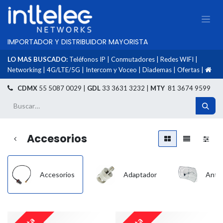
IMPORTADOR Y DISTRIBUIDOR MAYORISTA
LO MAS BUSCADO:
Teléfonos IP
|
Conmutadores
|
Redes WIFI
|
Networking
|
4G/LTE/5G
|
Intercom y Voceo
|
Diademas
|
Ofertas
|
​
CDMX
55 5087 0029 |
GDL
33 3631 3232 |
MTY
81 3674 9599
Accesorios
Accesorios
Adaptador
Ante