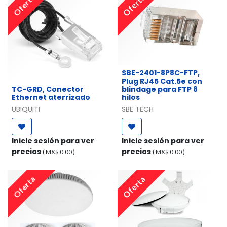
Oferta
Oferta
​SBE-2401-8P8C-FTP,
Plug RJ45 Cat.5e con
TC-GRD, Conector
blindage para FTP 8
Ethernet aterrizado
hilos
UBIQUITI
SBE TECH
Inicie sesión para ver
Inicie sesión para ver
precios
precios
( MX$
0.00
)
( MX$
0.00
)
Oferta
Oferta