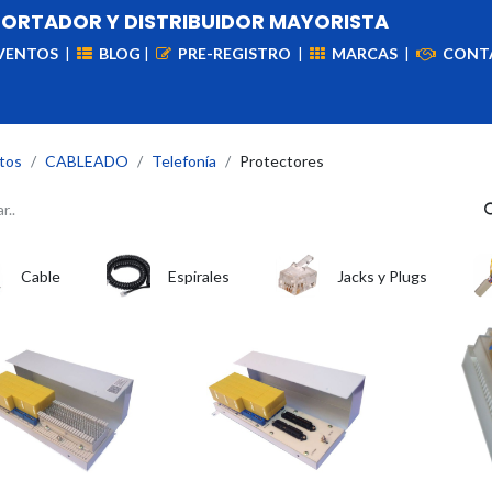
PORTADOR Y DISTRIBUIDOR MAYORISTA
VENTOS
|
BLOG
|
PRE-REGISTRO
|
MARCAS
|
CONT
iademas
Cableado
VIdeovigilancia
Enlaces
Capa
tos
CABLEADO
Telefonía
Protectores
Cable
Espirales
Jacks y Plugs