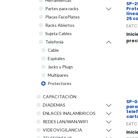
Herramientas
SP-2
Prot
Partes para racks
líne
Placas FacePlates
25 c
Racks Abiertos
EATC
Sujeta Cables
Inici
prec
Telefonía
Cable
Espirales
Jacks y Plugs
Multipares
Protectores
CAPACITACIÓN
SP-0
DIADEMAS
para
tele
ENLACES INALAMBRICOS
cart
REDES LAN/WAN/WIFI
EATC
VIDEOVIGILANCIA
Inici