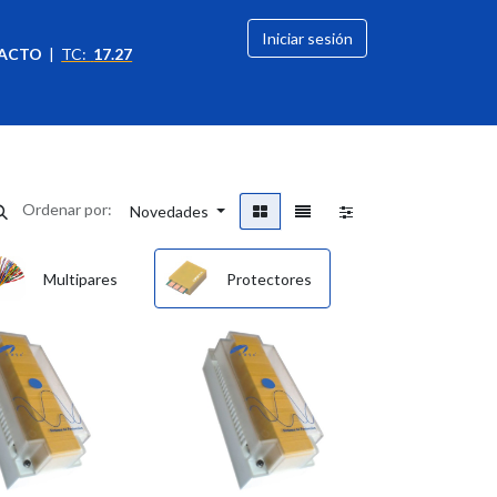
Iniciar sesión
ACTO
|
TC:
17.27
citación
OFERTAS
Ordenar por:
Novedades
Multipares
Protectores