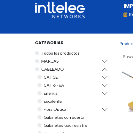
IM
E
MARCAS
Telefonía IP
Networking
D
CATEGORIAS
Produc
Todos los productos
​MARCAS
CABLEADO
CAT 5E
CAT 6 - 6A
Energía
Escalerilla
Fibra Optica
Gabinetes con puerta
Gabinetes tipo registro