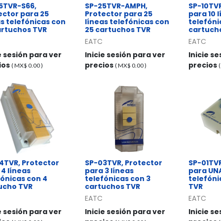
5TVR-S66,
SP-25TVR-AMPH,
SP-10TVR
ector para 25
Protector para 25
para 10 
as telefónicas con
líneas telefónicas con
telefóni
artuchos TVR
25 cartuchos TVR
cartuch
EATC
EATC
e sesión para ver
Inicie sesión para ver
Inicie s
ios
precios
precios
( MX$
0.00
)
( MX$
0.00
)
4TVR, Protector
SP-03TVR, Protector
SP-01TVR
 4 líneas
para 3 líneas
para UNA
fónicas con 4
telefónicas con 3
telefóni
ucho TVR
cartuchos TVR
TVR
EATC
EATC
e sesión para ver
Inicie sesión para ver
Inicie s