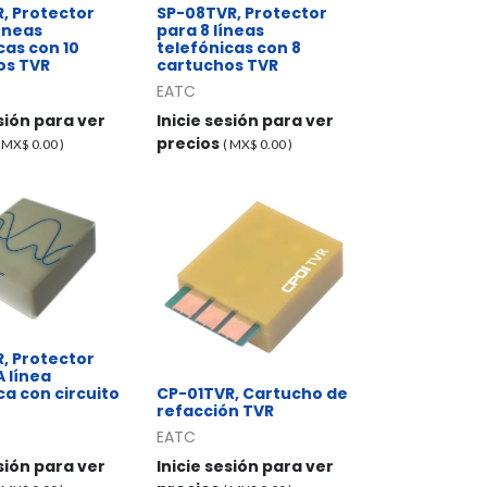
, Protector
SP-08TVR, Protector
líneas
para 8 líneas
cas con 10
telefónicas con 8
os TVR
cartuchos TVR
EATC
esión para ver
Inicie sesión para ver
precios
( MX$
0.00
)
( MX$
0.00
)
, Protector
 línea
ca con circuito
CP-01TVR, Cartucho de
refacción TVR
EATC
esión para ver
Inicie sesión para ver