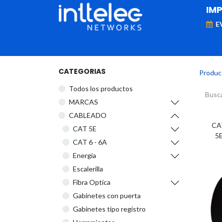
IM
E
MARCAS
Telefonía IP
Networking
D
CATEGORIAS
Produc
Todos los productos
​MARCAS
CABLEADO
CA
CAT 5E
5
CAT 6 - 6A
Energía
Escalerilla
Fibra Optica
Gabinetes con puerta
Gabinetes tipo registro