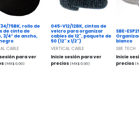
34/75BK, rollo de
045-V12/12BK, cintas de
s de cinta de
velcro para organizar
SBE-ESP25
, 3/4″ de ancho,
cables de 12", paquete de
Organizado
 negro
50 (12" x 1/2")
blanco
AL CABLE
VERTICAL CABLE
SBE TECH
 sesión para ver
Inicie sesión para ver
Inicie se
os
precios
precios
( MX$
0.00
)
( MX$
0.00
)
(