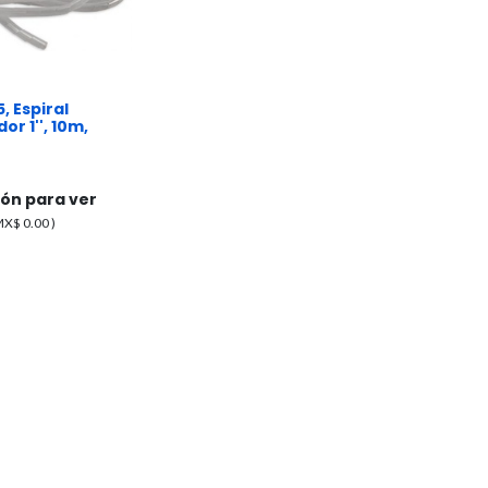
, Espiral
r 1'', 10m,
sión para ver
 MX$
0.00
)