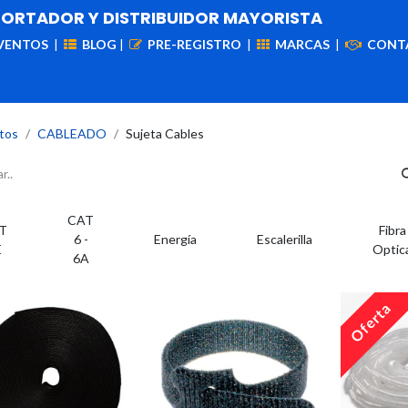
PORTADOR Y DISTRIBUIDOR MAYORISTA
VENTOS
|
BLOG
|
PRE-REGISTRO
|
MARCAS
|
CONT
iademas
Cableado
VIdeovigilancia
Enlaces
Capa
tos
CABLEADO
Sujeta Cables
CAT
T
Fibra
6 -
Energía
Escalerilla
E
Optic
6A
Oferta