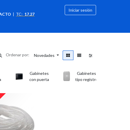
Iniciar sesión
ACTO
|
TC:
17.27
citación
OFERTAS
Ordenar por:
Novedades
Gabinetes
Gabinetes
H
a
con puerta
tipo registro