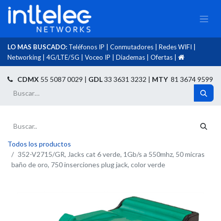
LO MAS BUSCADO:
Teléfonos IP
|
Conmutadores
|
Redes WIFI
|
Networking
|
4G/LTE/5G
|
Voceo IP
|
Diademas
|
Ofertas
|​
​
CDMX
55 5087 0029 |
GDL
33 3631 3232 |
MTY
81 3674 9599
Todos los productos
352-V2715/GR, Jacks cat 6 verde, 1Gb/s a 550mhz, 50 micras
baño de oro, 750 inserciones plug jack, color verde