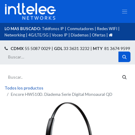
LO MAS BUSCADO:
Teléfonos IP
|
Conmutadores
|
Redes WIFI
|
Networking
|
4G/LTE/5G
|
Voceo IP
|
Diademas
|
Ofertas
|​
​
CDMX
55 5087 0029 |
GDL
33 3631 3232 |
MTY
81 3674 9599
Todos los productos
Encore HW510D. Diadema Serie Digital Monoaural QD