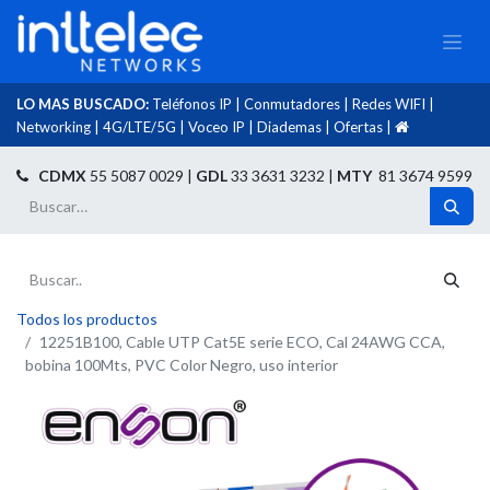
LO MAS BUSCADO:
Teléfonos IP
|
Conmutadores
|
Redes WIFI
|
Networking
|
4G/LTE/5G
|
Voceo IP
|
Diademas
|
Ofertas
|​
​
CDMX
55 5087 0029 |
GDL
33 3631 3232 |
MTY
81 3674 9599
Todos los productos
12251B100, Cable UTP Cat5E serie ECO, Cal 24AWG CCA,
bobina 100Mts, PVC Color Negro, uso interior