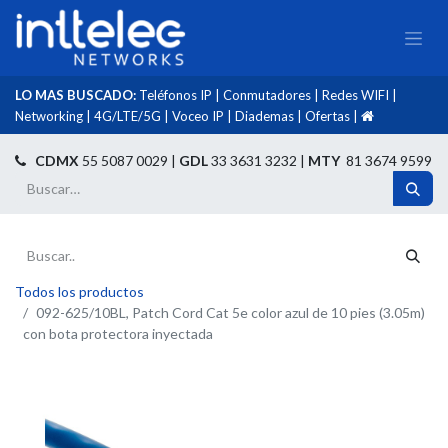
LO MAS BUSCADO:
Teléfonos IP
|
Conmutadores
|
Redes WIFI
|
Networking
|
4G/LTE/5G
|
Voceo IP
|
Diademas
|
Ofertas
|​
​
CDMX
55 5087 0029 |
GDL
33 3631 3232 |
MTY
81 3674 9599
Todos los productos
092-625/10BL, Patch Cord Cat 5e color azul de 10 pies (3.05m)
con bota protectora inyectada