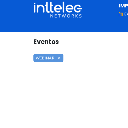
IM
E
MARCAS
Telefonía IP
Networking
D
Eventos
WEBINAR
×