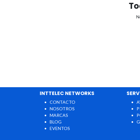
To
N
INTTELEC NETWORKS
SERV
CONTACTO
A
NOSOTROS
P
MARCAS
P
BLOG
G
EVENTOS