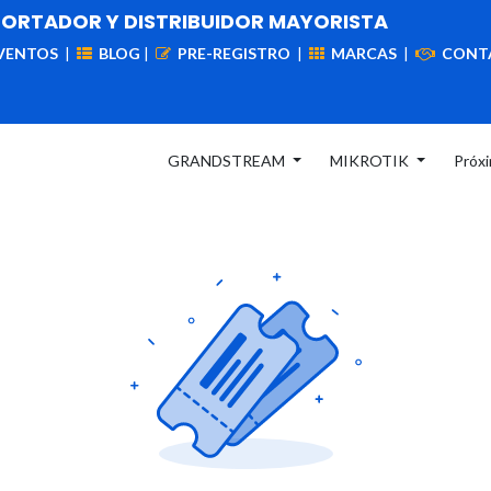
PORTADOR Y DISTRIBUIDOR MAYORISTA
VENTOS
|
BLOG
|
PRE-REGISTRO
|
MARCAS
|
CONT
iademas
Cableado
VIdeovigilancia
Enlaces
Capa
GRANDSTREAM
MIKROTIK
Próx