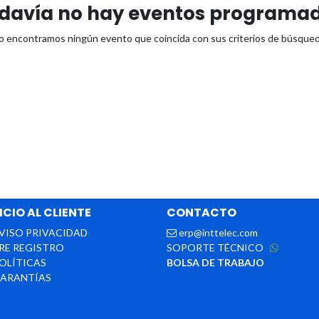
davía no hay eventos programa
o encontramos ningún evento que coincida con sus criterios de búsqued
ICIO AL CLIENTE
CONTACTO
VISO PRIVACIDAD
erp@inttelec.com
RE REGISTRO
SOPORTE TÉCNICO
OLÍTICAS​​
BOLSA DE TRABAJO
ARANTÍAS