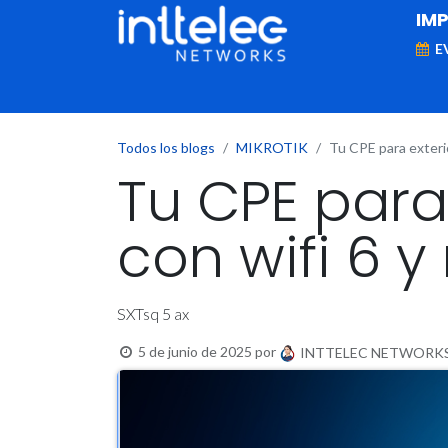
IM
E
MARCAS
Telefonía IP
Networking
D
Todos los blogs
MIKROTIK
Tu CPE para exteri
Tu CPE para 
con wifi 6 
SXTsq 5 ax
5 de junio de 2025
por
INTTELEC NETWORKS, G