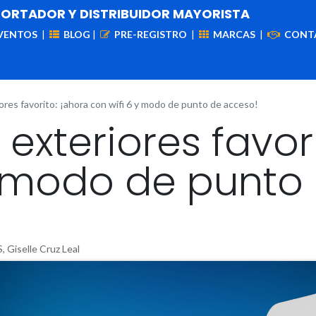
PORTADOR Y DISTRIBUIDOR MAYORISTA
VENTOS
|
BLOG
|
PRE-REGISTRO
|
MARCAS
|
CONT
iademas
Cableado
VIdeovigilancia
Enlaces
Capa
ores favorito: ¡ahora con wifi 6 y modo de punto de acceso!
exteriores favor
y modo de punto
iselle Cruz Leal