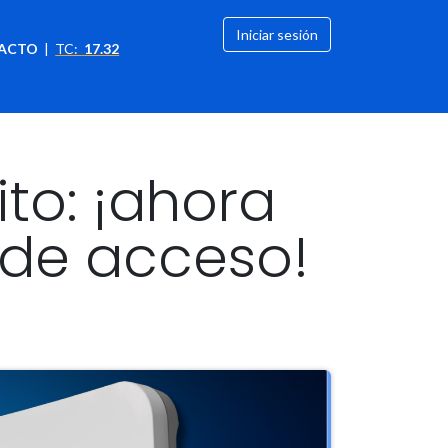
Iniciar sesión
ACTO
|
TC:
17.32
citación
OFERTAS
ito: ¡ahora
 de acceso!