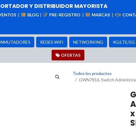
PORTADOR Y DISTRIBUIDOR MAYORISTA
VENTOS
|
BLOG
|
PRE-REGISTRO
|
MARCAS
|
CONT
iademas
Cableado
VIdeovigilancia
Enlaces
Capa
NMUTADORES
REDES WIFI
NETWORKING
4G/LTE/5G
OFER​​​​TAS
Todos los productos
GWN7816, Switch Administrabl
G
A
x
S