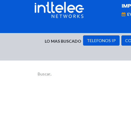
IM
E
MARCAS
Telefonía IP
Networking
D
TELEFONOS IP
CO
LO MAS BUSCADO