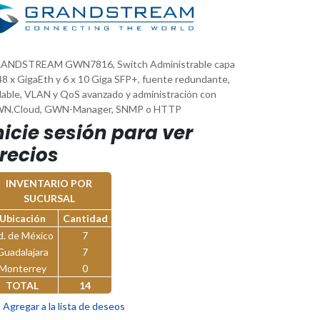
ANDSTREAM GWN7816, Switch Administrable capa
48 x GigaEth y 6 x 10 Giga SFP+, fuente redundante,
ilable, VLAN y QoS avanzado y administración con
N.Cloud, GWN-Manager, SNMP o HTTP
nicie sesión para ver
recios
INVENTARIO POR
SUCURSAL
Ubicación
Cantidad
d. de México
7
Guadalajara
7
Monterrey
0
TOTAL
14
Agregar a la lista de deseos