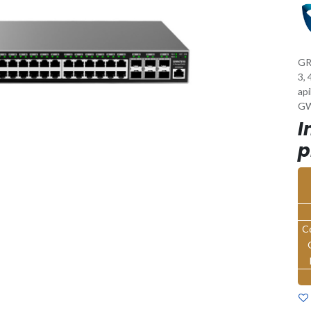
GR
3, 
ap
GW
I
p
C