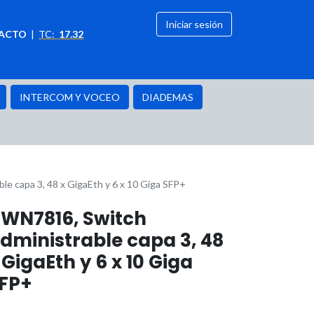
Iniciar sesión
ACTO
|
TC:
17.32
citación
OFERTAS
INTERCOM Y VOCEO
DIADEMAS
e capa 3, 48 x GigaEth y 6 x 10 Giga SFP+
WN7816, Switch
dministrable capa 3, 48
 GigaEth y 6 x 10 Giga
FP+