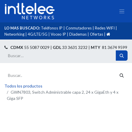
LO MAS BUSCADO:
Teléfonos IP
|
Conmutadores
|
Redes WIFI
|
Networking
|
4G/LTE/5G
|
Voceo IP
|
Diademas
|
Ofertas
|​
​
CDMX
55 5087 0029 |
GDL
33 3631 3232 |
MTY
81 3674 9599
Todos los productos
GWN7803, Switch Administrable capa 2, 24 x GigaEth y 4 x
Giga SFP