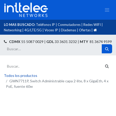
LO MAS BUSCADO:
Teléfonos IP
|
Conmutadores
|
Redes WIFI
|
Networking
|
4G/LTE/5G
|
Voceo IP
|
Diademas
|
Ofertas
|​
​
CDMX
55 5087 0029 |
GDL
33 3631 3232 |
MTY
81 3674 9599
Todos los productos
GWN7711P, Switch Administrable capa 2-lite, 8 x GigaEth, 4 x
PoE, fuente 60w