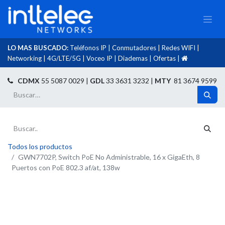
LO MAS BUSCADO:
Teléfonos IP
|
Conmutadores
|
Redes WIFI
|
Networking
|
4G/LTE/5G
|
Voceo IP
|
Diademas
|
Ofertas
|​
​
CDMX
55 5087 0029 |
GDL
33 3631 3232 |
MTY
81 3674 9599
Todos los productos
GWN7702P, Switch PoE No Administrable, 16 x GigaEth, 8
Puertos con PoE 802.3 af/at, 138w