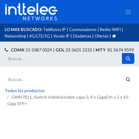
LO MAS BUSCADO:
Teléfonos IP
|
Conmutadores
|
Redes WIFI
|
Networking
|
4G/LTE/5G
|
Voceo IP
|
Diademas
|
Ofertas
|​
​
CDMX
55 5087 0029 |
GDL
33 3631 3232 |
MTY
81 3674 9599
Todos los productos
GWN7811, Switch Administrable capa 3, 8 x GigaEth y 2 x 10
Giga SFP+