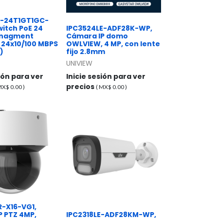
-24T1GT1GC-
witch PoE 24
IPC3524LE-ADF28K-WP,
anagment
Cámara IP domo
 24x10/100 MBPS
OWLVIEW, 4 MP, con lente
)
fijo 2.8mm
UNIVIEW
sión para ver
Inicie sesión para ver
precios
 MX$
0.00
)
( MX$
0.00
)
R-X16-VG1,
P PTZ 4MP,
IPC2318LE-ADF28KM-WP,