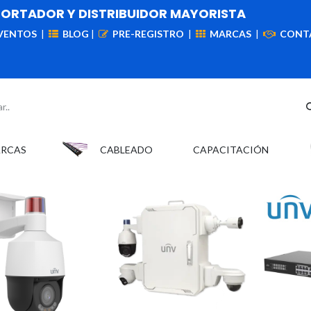
PORTADOR Y DISTRIBUIDOR MAYORISTA
VENTOS
|
BLOG
|
PRE-REGISTRO
|
MARCAS
|
CONT
iademas
Cableado
VIdeovigilancia
Enlaces
Capa
ARCAS
CABLEADO
CAPACITACIÓN