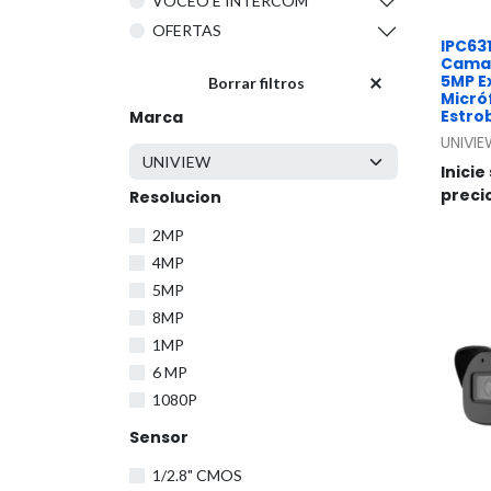
VOCEO E INTERCOM
OFERTAS
IPC63
Camara
5MP Ex
Borrar filtros
Micró
Estrob
Marca
UNIVI
Inicie
preci
Resolucion
2MP
4MP
5MP
8MP
1MP
6 MP
1080P
Sensor
1/2.8" CMOS