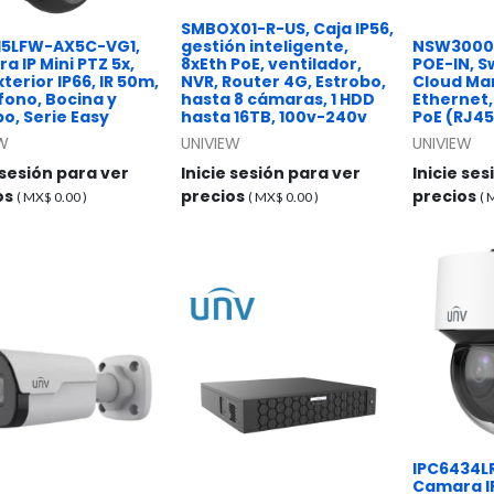
SMBOX01-R-US, Caja IP56,
15LFW-AX5C-VG1,
gestión inteligente,
NSW3000
 IP Mini PTZ 5x,
8xEth PoE, ventilador,
POE-IN, S
terior IP66, IR 50m,
NVR, Router 4G, Estrobo,
Cloud M
fono, Bocina y
hasta 8 cámaras, 1 HDD
Ethernet,
o, Serie Easy
hasta 16TB, 100v-240v
PoE (RJ45
EW
UNIVIEW
UNIVIEW
 sesión para ver
Inicie sesión para ver
Inicie se
os
precios
precios
( MX$
0.00
)
( MX$
0.00
)
(
IPC6434L
Camara I