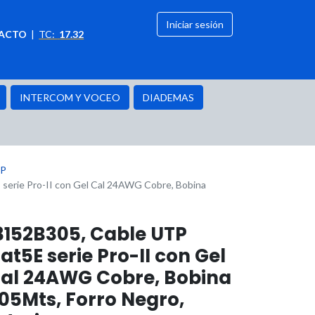
Iniciar sesión
ACTO
|
TC:
17.32
citación
OFERTAS
INTERCOM Y VOCEO
DIADEMAS
TP
serie Pro-II con Gel Cal 24AWG Cobre, Bobina
3152B305, Cable UTP
at5E serie Pro-II con Gel
al 24AWG Cobre, Bobina
05Mts, Forro Negro,