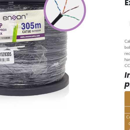
E
Ca
bo
re
ha
CC
I
p
C