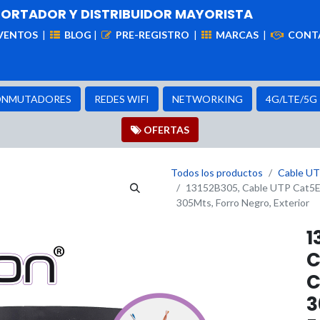
PORTADOR Y DISTRIBUIDOR MAYORISTA
VENTOS
|
BLOG
|
PRE-REGISTRO
|
MARCAS
|
CONT
iademas
Cableado
VIdeovigilancia
Enlaces
Capa
NMUTADORES
REDES WIFI
NETWORKING
4G/LTE/5G
OFER​​​​TAS
Todos los productos
Cable U
13152B305, Cable UTP Cat5E 
305Mts, Forro Negro, Exterior
1
C
C
3