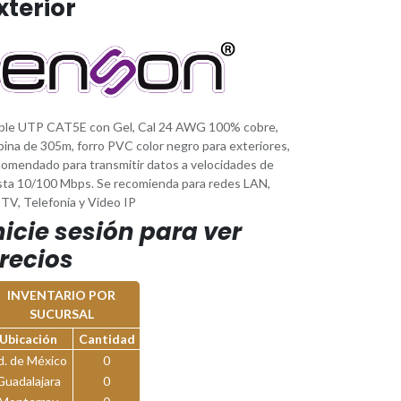
xterior
ble UTP CAT5E con Gel, Cal 24 AWG 100% cobre,
bina de 305m, forro PVC color negro para exteriores,
comendado para transmitir datos a velocidades de
sta 10/100 Mbps. Se recomienda para redes LAN,
TV, Telefonía y Video IP
nicie sesión para ver
recios
INVENTARIO POR
SUCURSAL
Ubicación
Cantidad
d. de México
0
Guadalajara
0