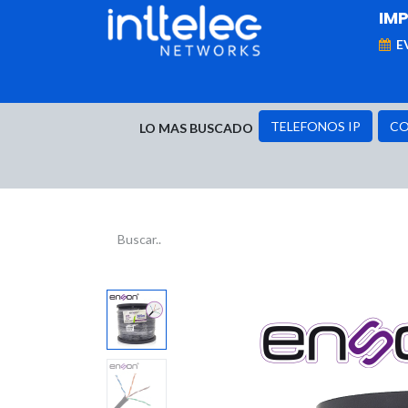
IM
E
MARCAS
Telefonía IP
Networking
D
TELEFONOS IP
CO
LO MAS BUSCADO