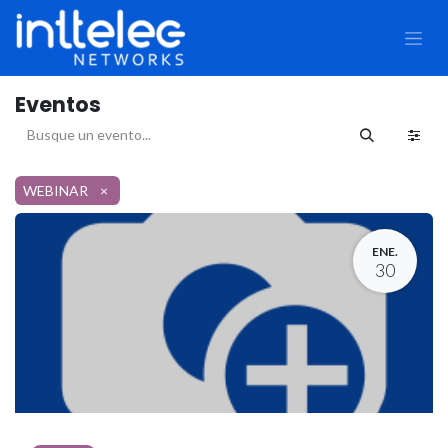
Eventos
WEBINAR
×
ENE.
30