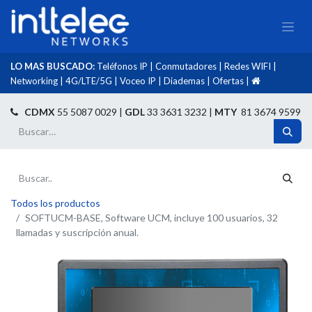
LO MAS BUSCADO:
Teléfonos IP
|
Conmutadores
|
Redes WIFI
|
Networking
|
4G/LTE/5G
|
Voceo IP
|
Diademas
|
Ofertas
|​
​
CDMX
55 5087 0029 |
GDL
33 3631 3232 |
MTY
81 3674 9599
Todos los productos
SOFTUCM-BASE, Software UCM, incluye 100 usuarios, 32
llamadas y suscripción anual.