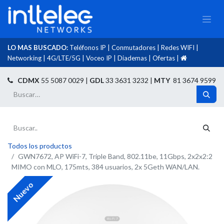
LO MAS BUSCADO:
Teléfonos IP
|
Conmutadores
|
Redes WIFI
|
Networking
|
4G/LTE/5G
|
Voceo IP
|
Diademas
|
Ofertas
|​
​
CDMX
55 5087 0029 |
GDL
33 3631 3232 |
MTY
81 3674 9599
Todos los productos
GWN7672, AP WiFi-7, Triple Band, 802.11be, 11Gbps, 2x2x2:2
MIMO con MLO, 175mts, 384 usuarios, 2x 5Geth WAN/LAN.
Nuevo