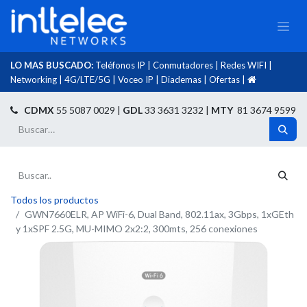
LO MAS BUSCADO:
Teléfonos IP
|
Conmutadores
|
Redes WIFI
|
Networking
|
4G/LTE/5G
|
Voceo IP
|
Diademas
|
Ofertas
|​
​
CDMX
55 5087 0029 |
GDL
33 3631 3232 |
MTY
81 3674 9599
Todos los productos
GWN7660ELR, AP WiFi-6, Dual Band, 802.11ax, 3Gbps, 1xGEth
y 1xSPF 2.5G, MU-MIMO 2x2:2, 300mts, 256 conexiones