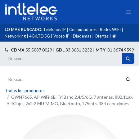
LO MAS BUSCADO:
Teléfonos IP
|
Conmutadores
|
Redes WIFI
|
Networking
|
4G/LTE/5G
|
Voceo IP
|
Diademas
|
Ofertas
|​
​
CDMX
55 5087 0029 |
GDL
33 3631 3232 |
MTY
81 3674 9599
Todos los productos
GWN7665, AP WiFi-6E, Tri Band 2.4/5/6G, 7 antenas, 802.11ax,
5.4Gbps, 2x2:2 MU-MIMO, Bluetooth, 175mts, 384 conexiones